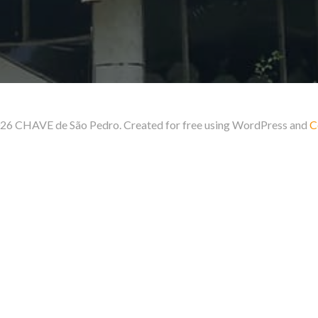
26 CHAVE de São Pedro. Created for free using WordPress and
C